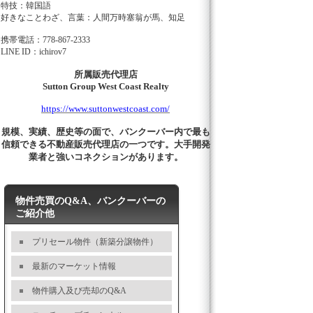
特技：韓国語
好きなことわざ、言葉：人間万時塞翁が馬、知足
携帯電話：778-867-2333
LINE ID：ichirov7
所属販売代理店
Sutton Group West Coast Realty
https://www.suttonwestcoast.com/
規模、実績、歴史等の面で、バンクーバー内で最も
信頼できる不動産販売代理店の一つです。大手開発
業者と強いコネクションがあります。
物件売買のQ&A、バンクーバーの
ご紹介他
プリセール物件（新築分譲物件）
最新のマーケット情報
物件購入及び売却のQ&A