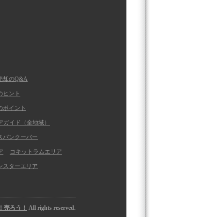
売却のQ&A
のヒント
のポイント
アガイド（全地域）
スバンクーバー
ア
コキットラムエリア
ンスターエリア
！売ろう！
All rights reserved.