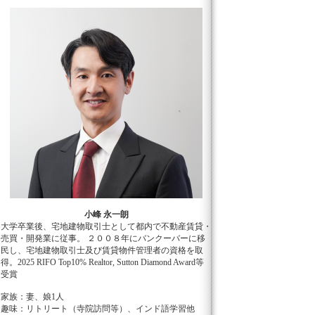
小峰 永一朗
大学卒業後、宅地建物取引士として都内で不動産賃貸・
売買・開発業に従事。 ２００８年にバンクーバーに移
民し、宅地建物取引士及び賃貸物件管理者の資格を取
得。2025 RIFO Top10% Realtor, Sutton Diamond Award等
受賞
家族：妻、娘1人
趣味：リトリート（寺院訪問等）、インド語学習他