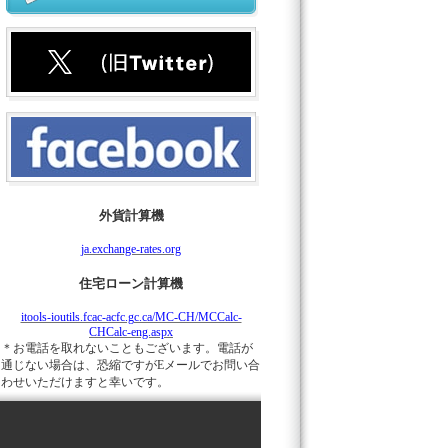
外貨計算機
ja.exchange-rates.org
住宅ローン計算機
itools-ioutils.fcac-acfc.gc.ca/MC-CH/MCCalc-
CHCalc-eng.aspx
＊お電話を取れないこともございます。電話が
通じない場合は、恐縮ですがEメールでお問い合
わせいただけますと幸いです。