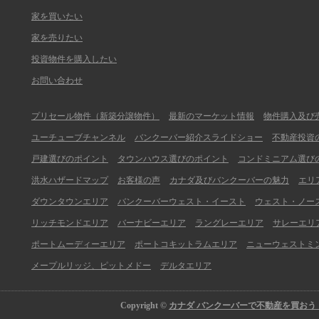
家を買いたい
家を売りたい
投資物件を購入したい
お問い合わせ
プリセール物件（新築分譲物件）
最新のマーケット情報
物件購入及び
ユーチューブチャンネル
バンクーバー紹介スライドショー
不動産投資
戸建選びのポイント
タウンハウス選びのポイント
コンドミニアム選び
洪水ハザードマップ
お客様の声
カナダ及びバンクーバーの魅力
エリ
ダウンタウンエリア
バンクーバーウェスト・イースト
ウェスト・ノー
リッチモンドエリア
バーナビーエリア
ラングレーエリア
サレーエリ
ポートムーディーエリア
ポートコキットラムエリア
ニューウェストミ
メープルリッジ、ピットメドー
デルタエリア
Copyright ©
カナダ バンクーバーで不動産を買おう