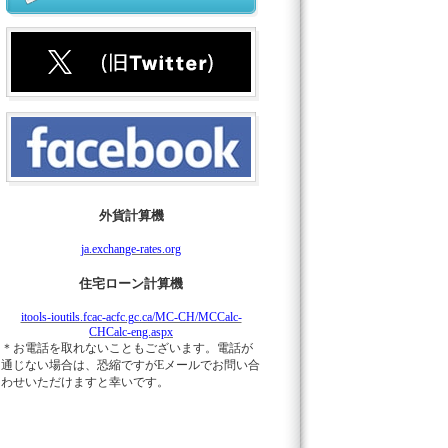
外貨計算機
ja.exchange-rates.org
住宅ローン計算機
itools-ioutils.fcac-acfc.gc.ca/MC-CH/MCCalc-
CHCalc-eng.aspx
＊お電話を取れないこともございます。電話が
通じない場合は、恐縮ですがEメールでお問い合
わせいただけますと幸いです。