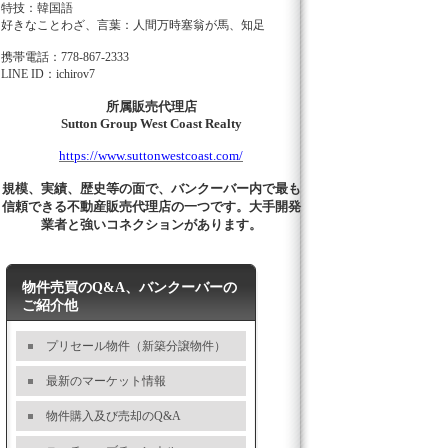
特技：韓国語
好きなことわざ、言葉：人間万時塞翁が馬、知足
携帯電話：778-867-2333
LINE ID：ichirov7
所属販売代理店
Sutton Group West Coast Realty
https://www.suttonwestcoast.com/
規模、実績、歴史等の面で、バンクーバー内で最も
信頼できる不動産販売代理店の一つです。大手開発
業者と強いコネクションがあります。
物件売買のQ&A、バンクーバーの
ご紹介他
プリセール物件（新築分譲物件）
最新のマーケット情報
物件購入及び売却のQ&A