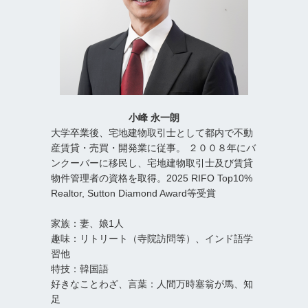
小峰 永一朗
大学卒業後、宅地建物取引士として都内で不動
産賃貸・売買・開発業に従事。 ２００８年にバ
ンクーバーに移民し、宅地建物取引士及び賃貸
物件管理者の資格を取得。2025 RIFO Top10%
Realtor, Sutton Diamond Award等受賞
家族：妻、娘1人
趣味：リトリート（寺院訪問等）、インド語学
習他
特技：韓国語
好きなことわざ、言葉：人間万時塞翁が馬、知
足