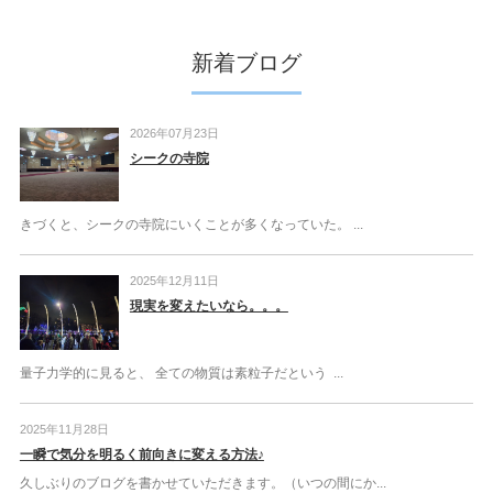
新着ブログ
2026年07月23日
シークの寺院
きづくと、シークの寺院にいくことが多くなっていた。 ...
2025年12月11日
現実を変えたいなら。。。
量子力学的に見ると、 全ての物質は素粒子だという ...
2025年11月28日
一瞬で気分を明るく前向きに変える方法♪
久しぶりのブログを書かせていただきます。（いつの間にか...