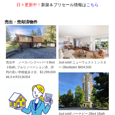
日々更新中！
新築＆プリセール情報は
こちら
売出・売却済物件
売出中 ノースバンクーバー５Bed
Just sold! ニューウェストミンスタ
３Bath, フルリノベーション済、評
ー 2Bed&den $604,500
判の良い学校徒歩２分、$2,299,000
MLS＃R3136354
Just sold! バーナビー 2Bed 1Bath