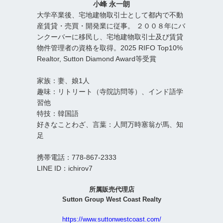
小峰 永一朗
大学卒業後、宅地建物取引士として都内で不動
産賃貸・売買・開発業に従事。 ２００８年にバ
ンクーバーに移民し、宅地建物取引士及び賃貸
物件管理者の資格を取得。2025 RIFO Top10%
Realtor, Sutton Diamond Award等受賞
家族：妻、娘1人
趣味：リトリート（寺院訪問等）、インド語学
習他
特技：韓国語
好きなことわざ、言葉：人間万時塞翁が馬、知
足
携帯電話：778-867-2333
LINE ID：ichirov7
所属販売代理店
Sutton Group West Coast Realty
https://www.suttonwestcoast.com/