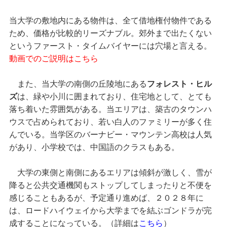
当大学の敷地内にある物件は、全て借地権付物件である
ため、価格が比較的リーズナブル。郊外まで出たくない
というファースト・タイムバイヤーには穴場と言える。
動画でのご説明はこちら
また、当大学の南側の丘陵地にある
フォレスト・ヒル
ズ
は、緑や小川に囲まれており、住宅地として、とても
落ち着いた雰囲気がある。当エリアは、築古のタウンハ
ウスで占められており、若い白人のファミリーが多く住
んでいる。当学区のバーナビー・マウンテン高校は人気
があり、小学校では、中国語のクラスもある。
大学の東側と南側にあるエリアは傾斜が激しく、雪が
降ると公共交通機関もストップしてしまったりと不便を
感じることもあるが、予定通り進めば、２０２８年に
は、ロードハイウェイから大学までを結ぶゴンドラが完
成することになっている。（詳細は
こちら
）