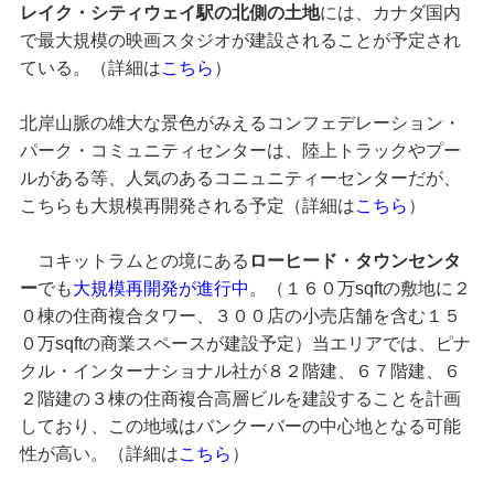
レイク・シティウェイ駅の北側の土地
には、カナダ国内
で最大規模の映画スタジオが建設されることが予定され
ている。（詳細は
こちら
）
北岸山脈の雄大な景色がみえるコンフェデレーション・
パーク・コミュニティセンターは、陸上トラックやプー
ルがある等、人気のあるコニュニティーセンターだが、
こちらも大規模再開発される予定（詳細は
こちら
）
コキットラムとの境にある
ローヒード・タウンセンタ
ー
でも
大規模再開発が進行中
。（１６０万sqftの敷地に２
０棟の住商複合タワー、３００店の小売店舗を含む１５
０万sqftの商業スペースが建設予定）当エリアでは、ピナ
クル・インターナショナル社が８２階建、６７階建、６
２階建の３棟の住商複合高層ビルを建設することを計画
しており、この地域はバンクーバーの中心地となる可能
性が高い。（詳細は
こちら
）