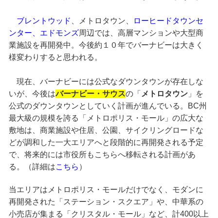
ブレントウッド
、メトロタウン、
ローヒードタウンセ
ンター
、
エドモンズ
周辺では、高層マンションや大型商
業施設を再開発中。今後約１０年でバーナビーは大きく
様変わりすると思われる。
現在、バーナビーには公式なダウンタウンが存在しな
いが、今後は
バーナビー・サウス
の「
メトロタウン
」を
公式のダウンタウンとしていく計画が進んでいる。BC州
最大級の規模を誇る「メトロポリス・モール」の広大な
敷地は、商業施設や住居、公園、サイクリングロードな
どが調和した一大エリアへと段階的に再開発される予定
で、将来的には市役所もこちらへ移転される計画があ
る。（詳細は
こちら
）
当エリアはメトロポリス・モールだけでなく、モダンに
再開発された「ステーション・スクエア」や、中華系の
小売店が集まる「クリスタル・モール」など、計400以上