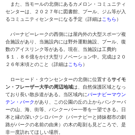
また、当モールの北側にあるカメロン・コミュニティ
センターは、２０２７年に図書館、プール、ジム等が入
るコミュニティセンターになる予定（詳細は
こちら
）
バーナビーレークの西側には屋内外の大型スポーツ複
合施設があり、当施設内には野外運動施設、プール、復
数のアイスリンク等がある。現在、当施設は工費約
＄１．８６億をかけ大型リノベーション中。完成は２０
２６年末頃とのこと（詳細は
こちら
）
ローヒード・タウンセンターの北側に位置する
サイモ
ン・フレーザー大学の周辺地域
は、自然保護区域となっ
ており長い散歩道がある。当区域内に
バーナビーマウン
テン・パーク
があり、この公園の丘の上からバンクーバ
ーの山、海、街等、バンクーバー一帯を一望できる。日
本と縁の深いクシロパーク（バーナビーと姉妹都市の釧
路がパークの名前の由来）の木の彫刻も見どころで、是
非一度訪れてほしい場所。