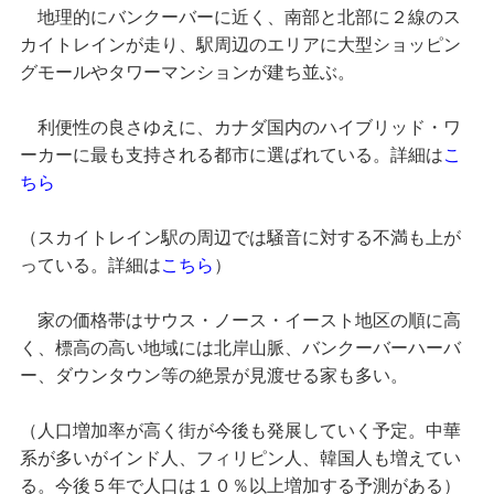
地理的にバンクーバーに近く、南部と北部に２線のス
カイトレインが走り、駅周辺のエリアに大型ショッピン
グモールやタワーマンションが建ち並ぶ。
利便性の良さゆえに、カナダ国内のハイブリッド・ワ
ーカーに最も支持される都市に選ばれている。詳細は
こ
ちら
（スカイトレイン駅の周辺では騒音に対する不満も上が
っている。詳細は
こちら
）
家の価格帯はサウス・ノース・イースト地区の順に高
く、標高の高い地域には北岸山脈、バンクーバーハーバ
ー、ダウンタウン等の絶景が見渡せる家も多い。
（人口増加率が高く街が今後も発展していく予定。中華
系が多いがインド人、フィリピン人、韓国人も増えてい
る。今後５年で人口は１０％以上増加する予測がある）