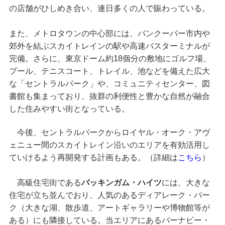
の店舗がひしめき合い、連日多くの人で賑わっている。
また、メトロタウンの中心部には、バンクーバー市内や
郊外を結ぶスカイトレインの駅や高速バスターミナルが
完備。さらに、東京ドーム約18個分の敷地にゴルフ場、
プール、テニスコート、トレイル、池などを備えた広大
な「セントラルパーク」や、コミュニティセンター、図
書館も集まっており、抜群の利便性と豊かな自然が融合
した住みやすい街となっている。
今後、セントラルパークからロイヤル・オーク・アヴ
ェニュー間のスカイトレイン沿いのエリアを有効活用し
ていけるよう再開発する計画もある。（詳細は
こちら
）
高級住宅街である
バッキンガム・ハイツ
には、大きな
住宅が立ち並んでおり、人気のあるディアレーク・パー
ク（大きな湖、散歩道、アートギャラリーや博物館等が
ある）にも隣接している。当エリアにあるバーナビー・