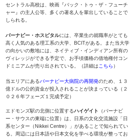
セントラル高校は、映画『バック・トゥ・ザ・フューチ
ャー』の主人公等、多くの著名人を輩出していることで
しられる。
バーナビー・ホスピタル
には、卒業生の就職率がとても
高く人気のある理工系の大学、BCITがある。また当大学
の向かいの敷地には、ネイティブ・インディアン所有の
ヴィレッジができる予定で、お手頃価格の借地権付コン
ドミニアムが売り出されている。（詳細は
こちら
）
当エリアにある
バーナビー大病院の再開発
のため、１３
億ドルの公的資金が投入されることが決まっている（２
０２６年フェーズ１完成予定）
エドモンズ駅の北側に位置する
ハイゲイト
（バーナビ
ー・サウスの東端に位置）は、日系の文化交流施設「日
系センター（Nikkei Centre）」があることで知られてい
る。周辺には日本語や日本文化を学べる環境が整ってお