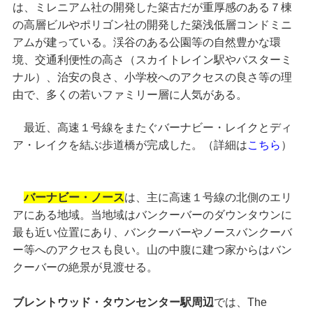
は、ミレニアム社の開発した築古だが重厚感のある７棟
の高層ビルやポリゴン社の開発した築浅低層コンドミニ
アムが建っている。渓谷のある公園等の自然豊かな環
境、交通利便性の高さ（スカイトレイン駅やバスターミ
ナル）、治安の良さ、小学校へのアクセスの良さ等の理
由で、多くの若いファミリー層に人気がある。
最近、高速１号線をまたぐバーナビー・レイクとディ
ア・レイクを結ぶ歩道橋が完成した。（詳細は
こちら
）
バーナビー・ノース
は、主に高速１号線の北側のエリ
アにある地域。当地域はバンクーバーのダウンタウンに
最も近い位置にあり、バンクーバーやノースバンクーバ
ー等へのアクセスも良い。山の中腹に建つ家からはバン
クーバーの絶景が見渡せる。
ブレントウッド・タウンセンター駅周辺
では、The