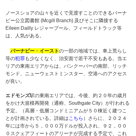
ノースショアの山々を近くで見渡すことのできるバーナ
ビー公立図書館 (Mcgill Branch) 及びそこに隣接する
Eileen Dailly レジャープール、フィールドトラック等
は、人気がある。
バーナビー
・
イースト
の一部の地域では、車上荒らし
等の
犯罪
も少なくなく、治安面で若干不安もある。当エ
リアの東南エリアからは、バンクーバーの南部、リッチ
モンド、ニューウェストミンスター、空港へのアクセス
が良い。
エドモンズ
駅の東南エリアでは、今後、約２０年の歳月
をかけ大規模再開発（通称、Southgate City）が行われる
予定。（高層・低層コンドミニアムが５０棟近く建つこ
とが計画されている。詳細は
こちら
）さらに、２０２４
年には市から５，０００万ドルが投入され、９２，００
０スクェアフィートのアリーナが完成する予定で、これ