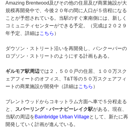
Amazing Brentwood及びその他の住居及び商業施設が大
規模再開発中で、今後２０年の間に人口が５倍程になる
ことが予想されている。当駅のすぐ東南側には、新しく
コミュニティセンターができる予定。（完成は２０２９
年予定、詳細は
こちら
）
ダウソン・ストリート沿いを再開発し、バンクーバーの
ロブソン・ストリートのようにする計画もある。
ギルモア駅周辺
では２，５００戸の住居、１００万スク
ェアフィートのオフィス、T&T等の５０万スクェアフィ
ートの商業施設が開発中（詳細は
こちら
）
ブレントウッドからコキットラム方面へ車で５分程走る
と、
スパーリング・バーナビーレイク駅
がある。現在、
当駅の周辺を
Bainbridge Urban Village
として、新たに再
開発していく計画が進んでいる。