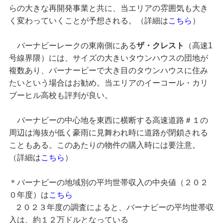
らの大きな再開発事業と共に、当エリアの雰囲気も大き
く変わっていくことが予想される。（詳細は
こちら
）
バーナビーレークの東南側にある
ザ・クレスト
（高速1
号線界隈）には、サイズの大きいタウンハウスの団地が
複数あり、バーナービーで大き目のタウンハウスに住み
たいという場合はお勧め。当エリアのイーコール・カリ
ブーヒル高校も評判が良い。
バーナビーの中心地を東西に横断する高速道路＃１の
周辺は海抜が低く豪雨に見舞われ時に道路が閉鎖される
こともある。このあたりの物件の購入時には要注意。
（詳細は
こちら
）
＊バーナビーの地域別の平均世帯収入の中央値（２０２
０年度）は
こちら
２０２３年度の調査によると、バーナビーの平均世帯収
入は、約１２万ドルとなっている