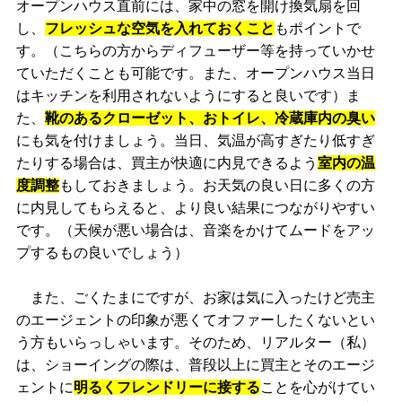
オープンハウス直前には、家中の窓を開け換気扇を回
し、
フレッシュな空気を入れておくこと
もポイントで
す。（こちらの方からディフューザー等を持っていかせ
ていただくことも可能です。また、オープンハウス当日
はキッチンを利用されないようにすると良いです）ま
た、
靴のあるクローゼット、おトイレ、冷蔵庫内の臭い
にも気を付けましょう。当日、気温が高すぎたり低すぎ
たりする場合は、買主が快適に内見できるよう
室内の温
度調整
もしておきましょう。お天気の良い日に多くの方
に内見してもらえると、より良い結果につながりやすい
です。（天候が悪い場合は、音楽をかけてムードをアッ
プするもの良いでしょう）
また、ごくたまにですが、お家は気に入ったけど売主
のエージェントの印象が悪くてオファーしたくないとい
う方もいらっしゃいます。そのため、リアルター（私）
は、ショーイングの際は、普段以上に買主とそのエージ
ェントに
明るくフレンドリーに接する
ことを心がけてい