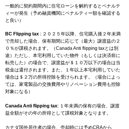
一般的に契約期間内に住宅ローンを解約するとペナルテ
ィーが発生（予め融資機関にペナルティー額を確認する
と良い）
BC Flipping tax
: ２０２５年以降、住宅購入後２年未満
で売却した場合、保有期間に応じて（最大）譲渡益の２
０％が課税されます。（Canada Anti flipping taxとは別
途）ただし、本宅利用していた物件（もしくは決済前に
転売した）の場合で、譲渡益が＄１０万以下の場合は当
税金は還付されます。また、１年以上本宅利用していた
場合は＄２万の所得控除を受けられます。（場合によっ
ては、家電製品の交換費用やリノベーション費用も控除
対象になる）
Canada Anti flipping tax
: １年未満の保有の場合、譲渡
益全額がその年の所得として課税対象となります。
カナダ国外居住者の場合、売却時には予めCRAから