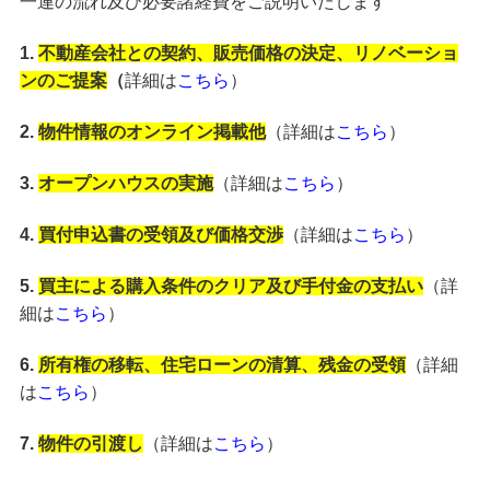
一連の流れ及び必要諸経費をご説明いたします
1.
不動産会社との契約、販売価格の決定、リノベーショ
ンのご提案
（
詳細は
こちら
）
2.
物件情報のオンライン掲載他
（詳細は
こちら
）
3.
オープンハウスの実施
（詳細は
こちら
）
4.
買付申込書の受領及び価格交渉
（詳細は
こちら
）
5.
買主による購入条件のクリア及び手付金の支払い
（詳
細は
こちら
）
6.
所有権の移転、住宅ローンの清算、残金の受領
（詳細
は
こちら
）
7.
物件の引渡し
（詳細は
こちら
）