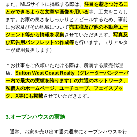
また、MLSサイトに掲載する際は、
注目を惹きつけるこ
とができるような文章や画像を用いる
等、工夫をこらし
ます。お家の良さをしっかりとアピールするため、事前
にお家及びその地域について
売主様及び他の不動産エー
ジェント等から情報を収集
させていただきます。
写真及
び広告用パンフレットの作成等
も行います。（リアルタ
ーが費用負担します）
＊お仕事をご依頼いただける際は、所属する販売代理
店、
Sutton West Coast Realty（グレーターバンクーバ
ー内で最大の実績を誇ります）の共通のネットワーク、
私個人のホームページ、ユーチューブ、フェイスブッ
ク、Ⅹ等にも掲載
させていただきます。
3.オープンハウスの実施
通常、お家を売り出す週の週末にオープンハウスを行