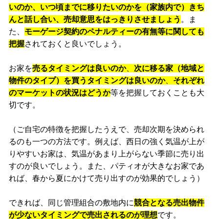
いのか、いつ頃までに移りたいのかを（家族内で）きち
んと話し合い、売却意思をはっきりさせましょう
。ま
た、
モーゲージ契約のペナルティーの有無等に関しても
把握
されておくと良いでしょう。
お家を
売るタイミングは良いのか
、
次に移る家（地域と
物件のタイプ）を買うタイミングは良いのか
、
それぞれ
のマーケットの状況はどうか
等を把握しておくことも大
切です。
（ご自宅の特徴を把握したうえで、売却次期を決められ
るのも一つの方法です。例えば、西日の強く気温が上が
りやすいお家は、気温があまり上がらない季節に売り出
すのが良いでしょう。また、パティオが大きなお家であ
れば、春から夏にかけて売り出すのが効果的でしょう）
できれば、同じ管理組合の敷地内に
競合となる売出物件
が少ないタイミングで売出されるのが理想
です。