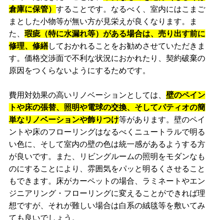
倉庫に保管）
することです。なるべく、室内にはこまご
まとした小物等が無い方が見栄えが良くなります。ま
た、
瑕疵（特に水漏れ等）がある場合は、売り出す前に
修理、修繕
しておかれることをお勧めさせていただきま
す。価格交渉面で不利な状況におかれたり、契約破棄の
原因をつくらないようにするためです。
費用対効果の高いリノベーションとしては、
壁のペイン
トや床の張替、照明や電球の交換、そしてパティオの簡
単なリノベーションや飾りつけ
等があります。壁のペイ
ントや床のフローリングはなるべくニュートラルで明る
い色に、そして室内の壁の色は統一感があるようする方
が良いです。また、リビングルームの照明をモダンなも
のにすることにより、雰囲気をパッと明るくさせること
もできます。床がカーペットの場合、ラミネートやエン
ジニアリング・フローリングに変えることができれば理
想ですが、それが難しい場合は白系の絨毯等を敷いてみ
ても良いでしょう。