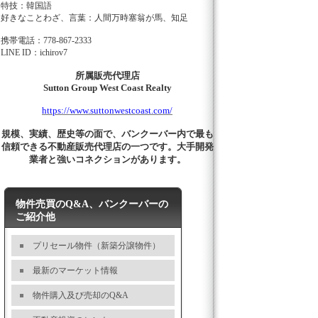
特技：韓国語
好きなことわざ、言葉：人間万時塞翁が馬、知足
携帯電話：778-867-2333
LINE ID：ichirov7
所属販売代理店
Sutton Group West Coast Realty
https://www.suttonwestcoast.com/
規模、実績、歴史等の面で、バンクーバー内で最も
信頼できる不動産販売代理店の一つです。大手開発
業者と強いコネクションがあります。
物件売買のQ&A、バンクーバーの
ご紹介他
プリセール物件（新築分譲物件）
最新のマーケット情報
物件購入及び売却のQ&A