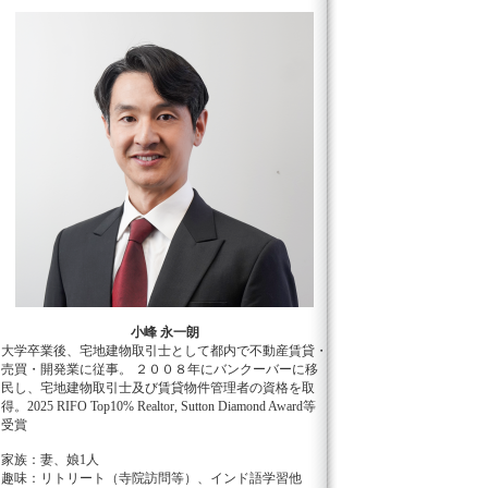
小峰 永一朗
大学卒業後、宅地建物取引士として都内で不動産賃貸・
売買・開発業に従事。 ２００８年にバンクーバーに移
民し、宅地建物取引士及び賃貸物件管理者の資格を取
得。2025 RIFO Top10% Realtor, Sutton Diamond Award等
受賞
家族：妻、娘1人
趣味：リトリート（寺院訪問等）、インド語学習他