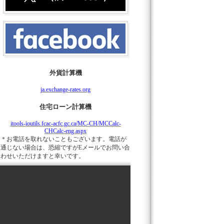
外貨計算機
ja.exchange-rates.org
住宅ローン計算機
itools-ioutils.fcac-acfc.gc.ca/MC-CH/MCCalc-
CHCalc-eng.aspx
＊お電話を取れないこともございます。電話が
通じない場合は、恐縮ですがEメールでお問い合
わせいただけますと幸いです。